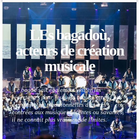
LEs bagadoù,
acteurs de création
musicale
Le bagad sait également visiter les
répertoires pour lesquels on ne l’attend pas :
des musiques traditionnelles d’autres
contrées aux musiques récentes ou savantes,
il ne connait plus vraiment de limites.